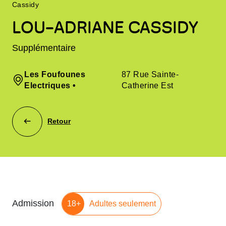
Cassidy
LOU-ADRIANE CASSIDY
Supplémentaire
Les Foufounes
87 Rue Sainte-
Electriques
•
Catherine Est
Retour
Admission
18+
Adultes seulement