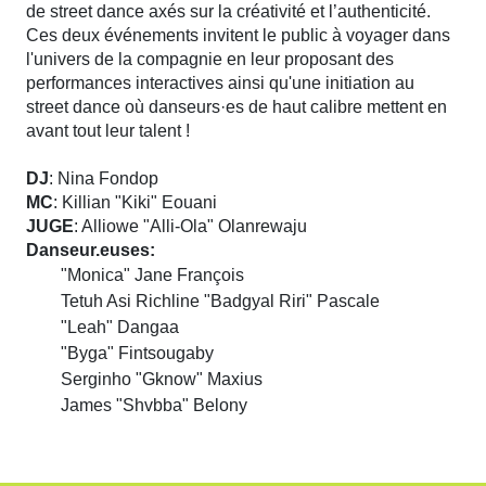
de street dance axés sur la créativité et l’authenticité.
Ces deux événements invitent le public à voyager dans
l'univers de la compagnie en leur proposant des
performances interactives ainsi qu'une initiation au
street dance où danseurs·es de haut calibre mettent en
avant tout leur talent !
DJ
: Nina Fondop
MC
: Killian "Kiki" Eouani
JUGE
: Alliowe "Alli-Ola" Olanrewaju
Danseur.euses:
"Monica" Jane François
Tetuh Asi Richline "Badgyal Riri" Pascale
"Leah" Dangaa
"Byga" Fintsougaby
Serginho "Gknow" Maxius
James "Shvbba" Belony