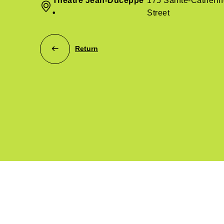
Théâtre Jean-Duceppe
175 Sainte-Catheri
•
Street
Return